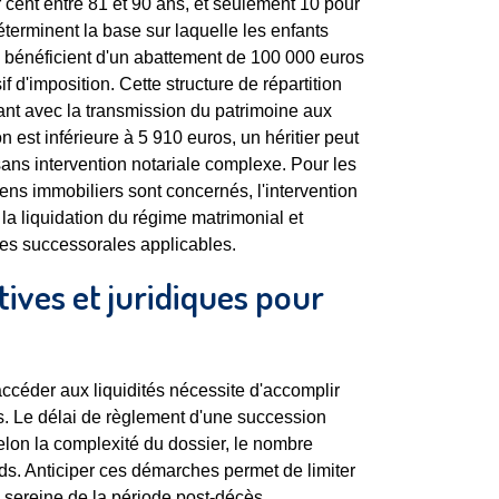
ur cent entre 81 et 90 ans, et seulement 10 pour
terminent la base sur laquelle les enfants
s bénéficient d'un abattement de 100 000 euros
d'imposition. Cette structure de répartition
ivant avec la transmission du patrimoine aux
 est inférieure à 5 910 euros, un héritier peut
sans intervention notariale complexe. Pour les
ns immobiliers sont concernés, l'intervention
 la liquidation du régime matrimonial et
gles successorales applicables.
ives et juridiques pour
ccéder aux liquidités nécessite d'accomplir
es. Le délai de règlement d'une succession
lon la complexité du dossier, le nombre
rds. Anticiper ces démarches permet de limiter
n sereine de la période post-décès.