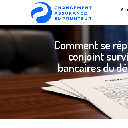
Act
Comment se répa
conjoint surv
bancaires du dé