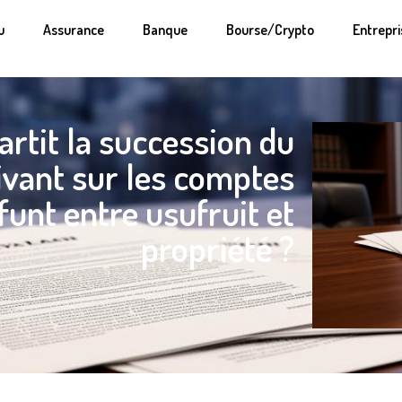
u
Assurance
Banque
Bourse/Crypto
Entrepri
rtit la succession du
ivant sur les comptes
funt entre usufruit et
propriété ?