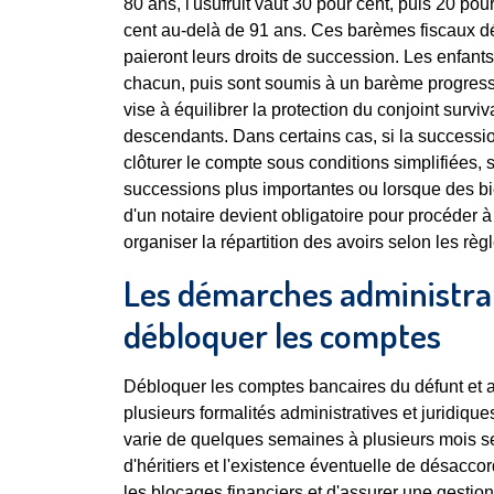
80 ans, l'usufruit vaut 30 pour cent, puis 20 po
cent au-delà de 91 ans. Ces barèmes fiscaux dé
paieront leurs droits de succession. Les enfant
chacun, puis sont soumis à un barème progressif 
vise à équilibrer la protection du conjoint surv
descendants. Dans certains cas, si la succession
clôturer le compte sous conditions simplifiées, 
successions plus importantes ou lorsque des bie
d'un notaire devient obligatoire pour procéder à
organiser la répartition des avoirs selon les rè
Les démarches administrat
débloquer les comptes
Débloquer les comptes bancaires du défunt et a
plusieurs formalités administratives et juridiqu
varie de quelques semaines à plusieurs mois se
d'héritiers et l'existence éventuelle de désacco
les blocages financiers et d'assurer une gestio