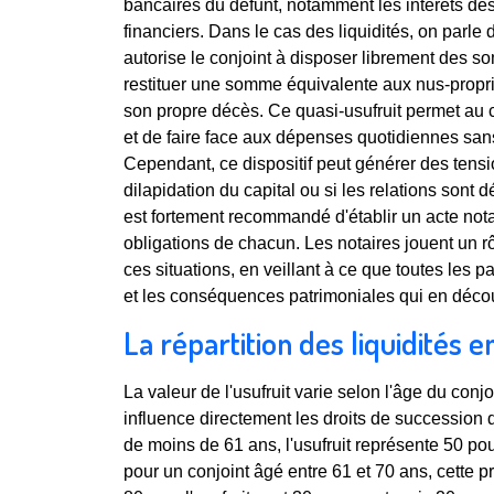
bancaires du défunt, notamment les intérêts d
financiers. Dans le cas des liquidités, on parle
autorise le conjoint à disposer librement des 
restituer une somme équivalente aux nus-prop
son propre décès. Ce quasi-usufruit permet au c
et de faire face aux dépenses quotidiennes san
Cependant, ce dispositif peut générer des tensio
dilapidation du capital ou si les relations sont déj
est fortement recommandé d'établir un acte notar
obligations de chacun. Les notaires jouent un rô
ces situations, en veillant à ce que toutes les 
et les conséquences patrimoniales qui en décou
La répartition des liquidités e
La valeur de l'usufruit varie selon l'âge du con
influence directement les droits de succession 
de moins de 61 ans, l'usufruit représente 50 pou
pour un conjoint âgé entre 61 et 70 ans, cette p