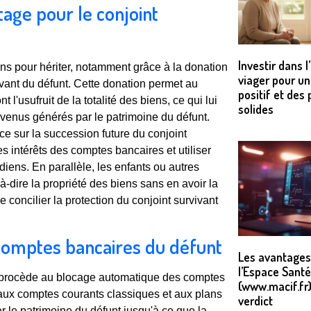
tage pour le conjoint
Investir dans l
ons pour hériter, notamment grâce à la donation
viager pour un
vivant du défunt. Cette donation permet au
positif et de
t l'usufruit de la totalité des biens, ce qui lui
solides
revenus générés par le patrimoine du défunt.
ce sur la succession future du conjoint
les intérêts des comptes bancaires et utiliser
iens. En parallèle, les enfants ou autres
-à-dire la propriété des biens sans en avoir la
oncilier la protection du conjoint survivant
comptes bancaires du défunt
Les avantages
l’Espace Sant
e procède au blocage automatique des comptes
(www.macif.fr)
 aux comptes courants classiques et aux plans
verdict
r le patrimoine du défunt jusqu'à ce que la