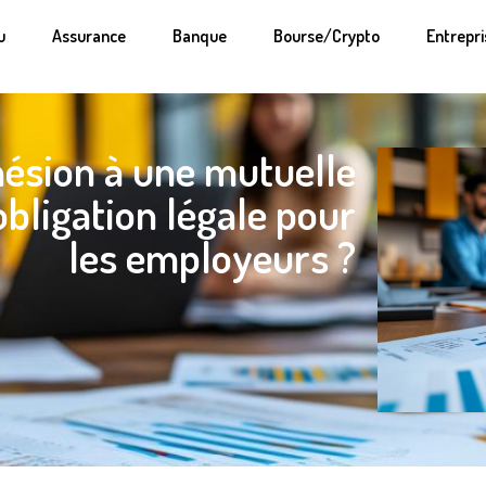
u
Assurance
Banque
Bourse/Crypto
Entrepri
hésion à une mutuelle
obligation légale pour
les employeurs ?