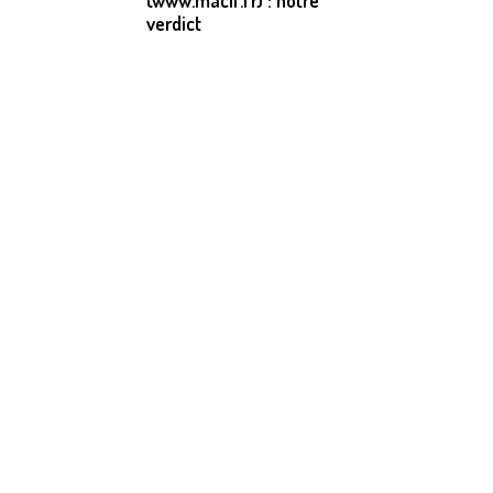
(www.macif.fr) : notre
verdict