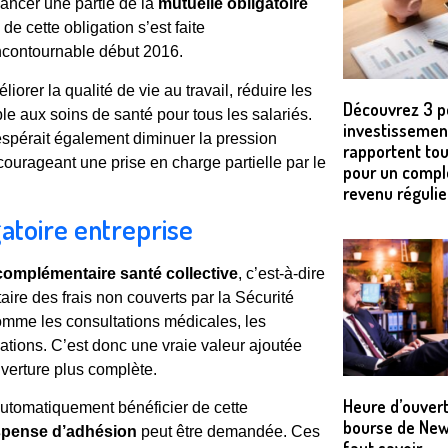
nancer une partie de la
mutuelle obligatoire
e cette obligation s’est faite
incontournable début 2016.
éliorer la qualité de vie au travail, réduire les
Découvrez 3 p
ble aux soins de santé pour tous les salariés.
investissemen
spérait également diminuer la pression
rapportent tou
courageant une prise en charge partielle par le
pour un comp
revenu régulie
gatoire entreprise
complémentaire santé collective
, c’est-à-dire
ire des frais non couverts par la Sécurité
omme les consultations médicales, les
ations. C’est donc une vraie valeur ajoutée
uverture plus complète.
Heure d’ouvert
t automatiquement bénéficier de cette
bourse de New 
spense d’adhésion
peut être demandée. Ces